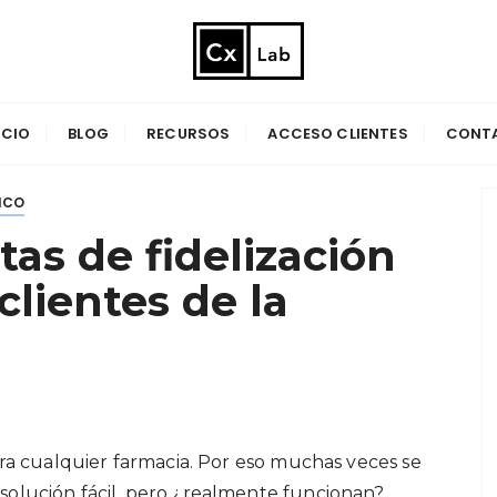
parable
ICIO
BLOG
RECURSOS
ACCESO CLIENTES
CONT
ICO
tas de fidelización
 clientes de la
para cualquier farmacia. Por eso muchas veces se
 solución fácil, pero ¿realmente funcionan?