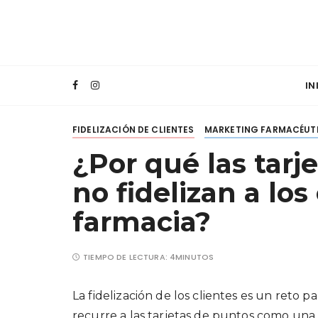
S
a
l
Farmacia Im
t
a
IN
r
a
FIDELIZACIÓN DE CLIENTES
MARKETING FARMACÉUT
l
c
¿Por qué las tarje
o
no fidelizan a los
n
t
farmacia?
e
n
i
TIEMPO DE LECTURA:
4MINUTOS
d
o
La fidelización de los clientes es un reto 
recurre a las tarjetas de puntos como una