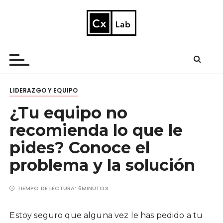
S
a
l
Farmacia Imparable
t
a
r
a
LIDERAZGO Y EQUIPO
l
c
¿Tu equipo no
o
recomienda lo que le
n
t
pides? Conoce el
e
problema y la solución
n
i
TIEMPO DE LECTURA:
6MINUTOS
d
o
Estoy seguro que alguna vez le has pedido a tu