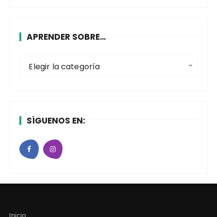
APRENDER SOBRE…
A
Elegir la categoría
p
r
e
n
SÍGUENOS EN:
d
e
r
s
o
b
r
e
Inicio