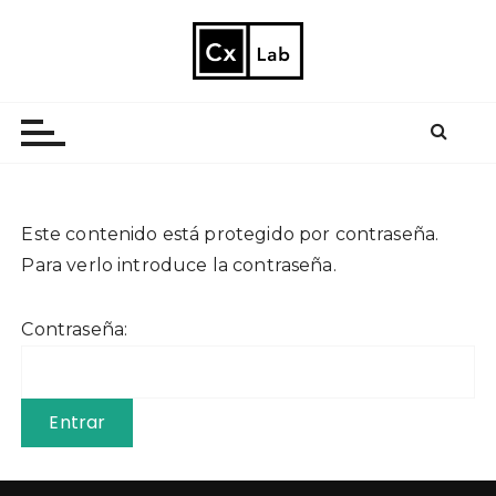
S
a
l
Farmacia Imparable
t
a
r
a
l
c
Este contenido está protegido por contraseña.
o
Para verlo introduce la contraseña.
n
t
Contraseña:
e
n
i
d
o